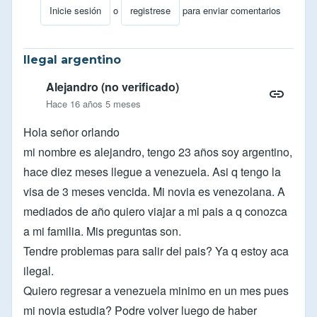
Inicie sesión
o
registrese
para enviar comentarios
En respuesta a
pregunta
por
carlos jose ar… (no verifi
Ilegal argentino
Alejandro (no verificado)
Hace 16 años 5 meses
Hola señor orlando
mi nombre es alejandro, tengo 23 años soy argentino,
hace diez meses llegue a venezuela. Asi q tengo la
visa de 3 meses vencida. Mi novia es venezolana. A
mediados de año quiero viajar a mi pais a q conozca
a mi familia. Mis preguntas son.
Tendre problemas para salir del pais? Ya q estoy aca
ilegal.
Quiero regresar a venezuela minimo en un mes pues
mi novia estudia? Podre volver luego de haber