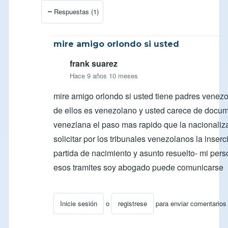
En respuesta a
Respuesta para Soli
por
ocarcamob
Respuestas (1)
mire amigo orlondo si usted
frank suarez
Hace 9 años 10 meses
mire amigo orlondo si usted tiene padres venez
de ellos es venezolano y usted carece de docu
venezlana el paso mas rapido que la nacionaliz
solicitar por los tribunales venezolanos la inser
partida de nacimiento y asunto resuelto- mi per
esos tramites soy abogado puede comunicarse
Inicie sesión
o
registrese
para enviar comentarios
En respuesta a
Cedula venezolana
por
ufano