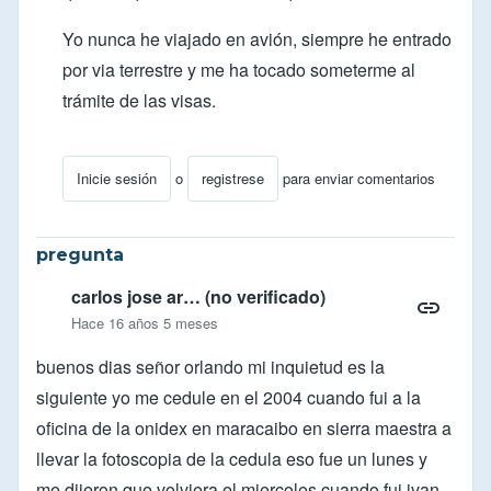
Yo nunca he viajado en avión, siempre he entrado
por via terrestre y me ha tocado someterme al
trámite de las visas.
Inicie sesión
o
registrese
para enviar comentarios
En respuesta a
necesito saber que hago y que docume
pregunta
carlos jose ar… (no verificado)
Hace 16 años 5 meses
buenos dias señor orlando mi inquietud es la
siguiente yo me cedule en el 2004 cuando fui a la
oficina de la onidex en maracaibo en sierra maestra a
llevar la fotoscopia de la cedula eso fue un lunes y
me dijeron que volviera el miercoles cuando fui ivan