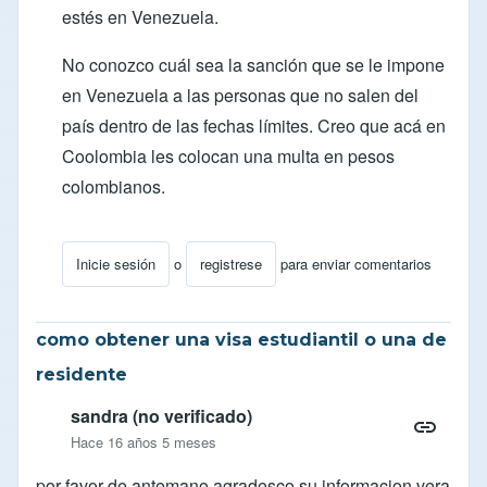
estés en Venezuela.
No conozco cuál sea la sanción que se le impone
en Venezuela a las personas que no salen del
país dentro de las fechas límites. Creo que acá en
Coolombia les colocan una multa en pesos
colombianos.
Inicie sesión
o
registrese
para enviar comentarios
En respuesta a
Ilegal argentino
por
Alejandro (no verifi
como obtener una visa estudiantil o una de
residente
sandra (no verificado)
Hace 16 años 5 meses
por favor de antemano agradesco su informacion vera