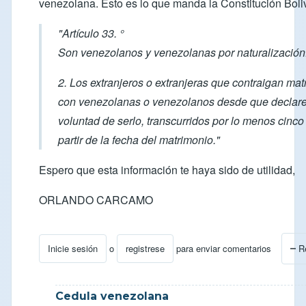
venezolana. Esto es lo que manda la Constitución Boli
"Artículo 33. °
Son venezolanos y venezolanas por naturalización
2. Los extranjeros o extranjeras que contraigan ma
con venezolanas o venezolanos desde que declar
voluntad de serlo, transcurridos por lo menos cinco
partir de la fecha del matrimonio."
Espero que esta información te haya sido de utilidad,
ORLANDO CARCAMO
Inicie sesión
o
registrese
para enviar comentarios
R
En respuesta a
Consulta Visa Residente en Venezuela
Cedula venezolana