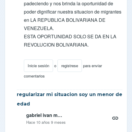
padeciendo y nos brinda la oportunidad de
poder dignificar nuestra situacion de migrantes
en LA REPUBLICA BOLIVARIANA DE
VENEZUELA.
ESTA OPORTUNIDAD SOLO SE DA EN LA
REVOLUCION BOLIVARIANA.
Inicie sesión
o
registrese
para enviar
En respuesta a
Respuesta para OPTIMISTA
por
oc
comentarios
regularizar mi situacion soy un menor de
edad
gabriel ivan m…
Hace 10 años 9 meses