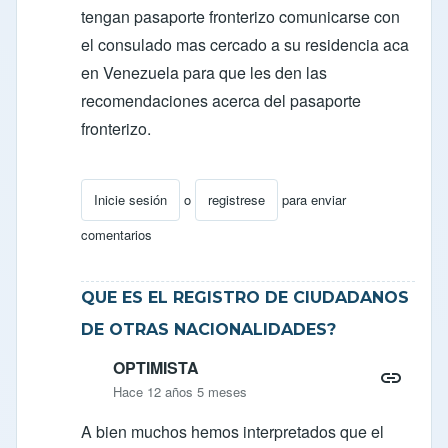
tengan pasaporte fronterizo comunicarse con
el consulado mas cercado a su residencia aca
en Venezuela para que les den las
recomendaciones acerca del pasaporte
fronterizo.
Inicie sesión
o
registrese
para enviar
En respuesta a
Respuesta para OPTIMISTA
por
oc
comentarios
QUE ES EL REGISTRO DE CIUDADANOS
DE OTRAS NACIONALIDADES?
OPTIMISTA
Hace 12 años 5 meses
A bien muchos hemos interpretados que el