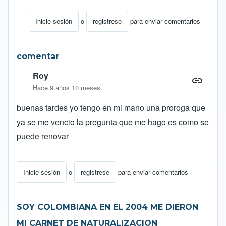
Inicie sesión
o
registrese
para enviar comentarios
En respuesta a
Buenos días,entre a Venezuela
por
Cel
comentar
Roy
Hace 9 años 10 meses
buenas tardes yo tengo en mi mano una proroga que
ya se me vencio la pregunta que me hago es como se
puede renovar
Inicie sesión
o
registrese
para enviar comentarios
SOY COLOMBIANA EN EL 2004 ME DIERON
MI CARNET DE NATURALIZACION