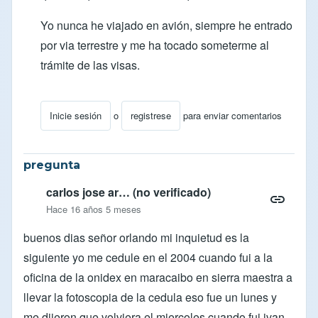
Yo nunca he viajado en avión, siempre he entrado
por via terrestre y me ha tocado someterme al
trámite de las visas.
Inicie sesión
o
registrese
para enviar comentarios
En respuesta a
necesito saber que hago y que docume
pregunta
carlos jose ar… (no verificado)
Hace 16 años 5 meses
buenos dias señor orlando mi inquietud es la
siguiente yo me cedule en el 2004 cuando fui a la
oficina de la onidex en maracaibo en sierra maestra a
llevar la fotoscopia de la cedula eso fue un lunes y
me dijeron que volviera el miercoles cuando fui ivan