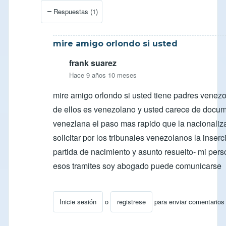
En respuesta a
Respuesta para Soli
por
ocarcamob
Respuestas (1)
mire amigo orlondo si usted
frank suarez
Hace 9 años 10 meses
mire amigo orlondo si usted tiene padres venez
de ellos es venezolano y usted carece de docu
venezlana el paso mas rapido que la nacionaliz
solicitar por los tribunales venezolanos la inser
partida de nacimiento y asunto resuelto- mi per
esos tramites soy abogado puede comunicarse
Inicie sesión
o
registrese
para enviar comentarios
En respuesta a
Cedula venezolana
por
ufano