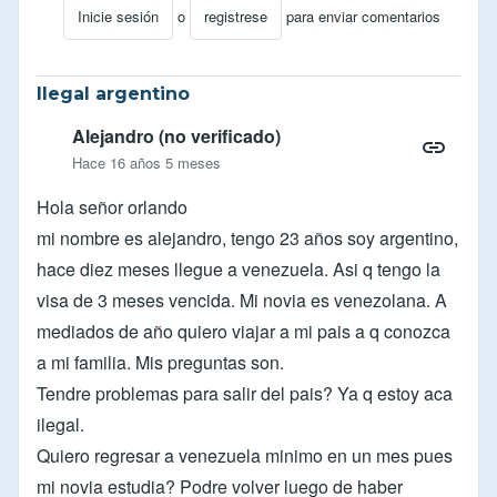
Inicie sesión
o
registrese
para enviar comentarios
En respuesta a
pregunta
por
carlos jose ar… (no verifi
Ilegal argentino
Alejandro (no verificado)
Hace 16 años 5 meses
Hola señor orlando
mi nombre es alejandro, tengo 23 años soy argentino,
hace diez meses llegue a venezuela. Asi q tengo la
visa de 3 meses vencida. Mi novia es venezolana. A
mediados de año quiero viajar a mi pais a q conozca
a mi familia. Mis preguntas son.
Tendre problemas para salir del pais? Ya q estoy aca
ilegal.
Quiero regresar a venezuela minimo en un mes pues
mi novia estudia? Podre volver luego de haber