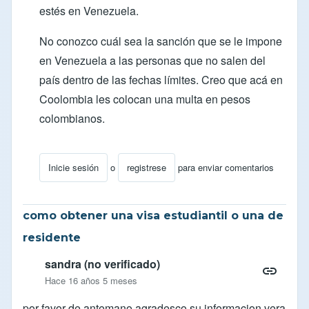
estés en Venezuela.
No conozco cuál sea la sanción que se le impone
en Venezuela a las personas que no salen del
país dentro de las fechas límites. Creo que acá en
Coolombia les colocan una multa en pesos
colombianos.
Inicie sesión
o
registrese
para enviar comentarios
En respuesta a
Ilegal argentino
por
Alejandro (no verifi
como obtener una visa estudiantil o una de
residente
sandra (no verificado)
Hace 16 años 5 meses
por favor de antemano agradesco su informacion vera