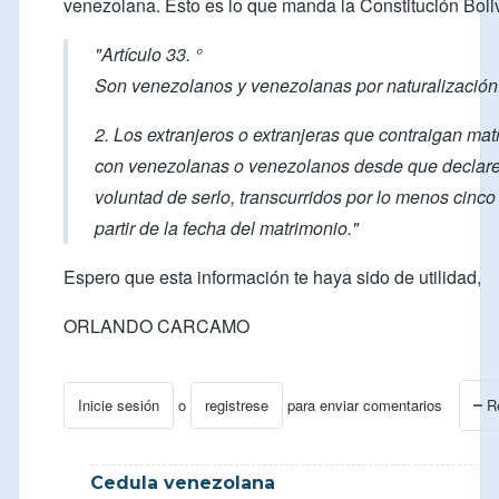
venezolana. Esto es lo que manda la Constitución Boli
"Artículo 33. °
Son venezolanos y venezolanas por naturalización
2. Los extranjeros o extranjeras que contraigan ma
con venezolanas o venezolanos desde que declar
voluntad de serlo, transcurridos por lo menos cinco
partir de la fecha del matrimonio."
Espero que esta información te haya sido de utilidad,
ORLANDO CARCAMO
Inicie sesión
o
registrese
para enviar comentarios
R
En respuesta a
Consulta Visa Residente en Venezuela
Cedula venezolana