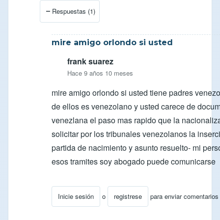
En respuesta a
Respuesta para Soli
por
ocarcamob
Respuestas (1)
mire amigo orlondo si usted
frank suarez
Hace 9 años 10 meses
mire amigo orlondo si usted tiene padres venez
de ellos es venezolano y usted carece de docu
venezlana el paso mas rapido que la nacionaliz
solicitar por los tribunales venezolanos la inser
partida de nacimiento y asunto resuelto- mi per
esos tramites soy abogado puede comunicarse
Inicie sesión
o
registrese
para enviar comentarios
En respuesta a
Cedula venezolana
por
ufano