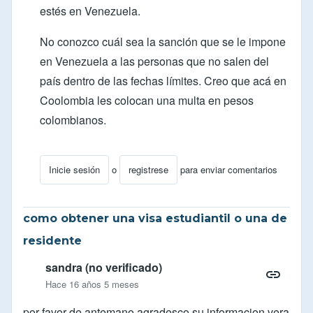
estés en Venezuela.
No conozco cuál sea la sanción que se le impone
en Venezuela a las personas que no salen del
país dentro de las fechas límites. Creo que acá en
Coolombia les colocan una multa en pesos
colombianos.
Inicie sesión
o
registrese
para enviar comentarios
En respuesta a
Ilegal argentino
por
Alejandro (no verifi
como obtener una visa estudiantil o una de
residente
sandra (no verificado)
Hace 16 años 5 meses
por favor de antemano agradesco su informacion vera