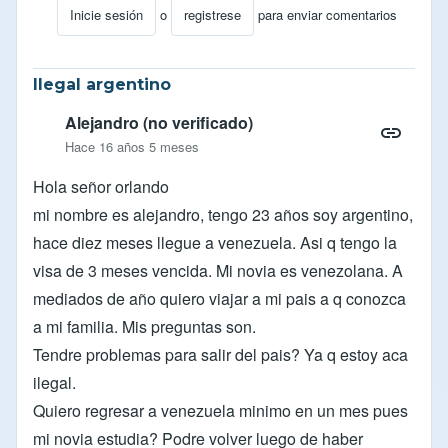
Inicie sesión
o
registrese
para enviar comentarios
En respuesta a
pregunta
por
carlos jose ar… (no verifi
Ilegal argentino
Alejandro (no verificado)
Hace 16 años 5 meses
Hola señor orlando
mi nombre es alejandro, tengo 23 años soy argentino,
hace diez meses llegue a venezuela. Asi q tengo la
visa de 3 meses vencida. Mi novia es venezolana. A
mediados de año quiero viajar a mi pais a q conozca
a mi familia. Mis preguntas son.
Tendre problemas para salir del pais? Ya q estoy aca
ilegal.
Quiero regresar a venezuela minimo en un mes pues
mi novia estudia? Podre volver luego de haber