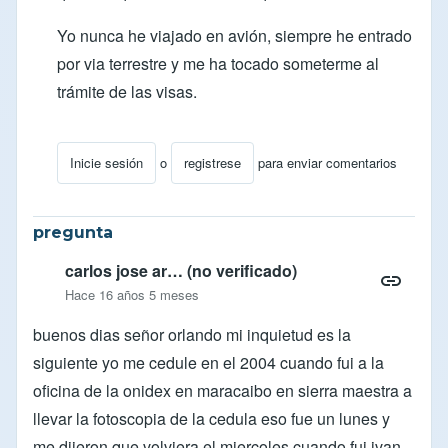
Yo nunca he viajado en avión, siempre he entrado
por via terrestre y me ha tocado someterme al
trámite de las visas.
Inicie sesión
o
registrese
para enviar comentarios
En respuesta a
necesito saber que hago y que docume
pregunta
carlos jose ar… (no verificado)
Hace 16 años 5 meses
buenos dias señor orlando mi inquietud es la
siguiente yo me cedule en el 2004 cuando fui a la
oficina de la onidex en maracaibo en sierra maestra a
llevar la fotoscopia de la cedula eso fue un lunes y
me dijeron que volviera el miercoles cuando fui ivan