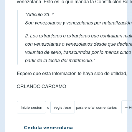
venezolana. Esto es lo que manda la Constitución Boli
"Artículo 33. °
Son venezolanos y venezolanas por naturalización
2. Los extranjeros o extranjeras que contraigan ma
con venezolanas o venezolanos desde que declar
voluntad de serlo, transcurridos por lo menos cinco
partir de la fecha del matrimonio."
Espero que esta información te haya sido de utilidad,
ORLANDO CARCAMO
Inicie sesión
o
registrese
para enviar comentarios
R
En respuesta a
Consulta Visa Residente en Venezuela
Cedula venezolana