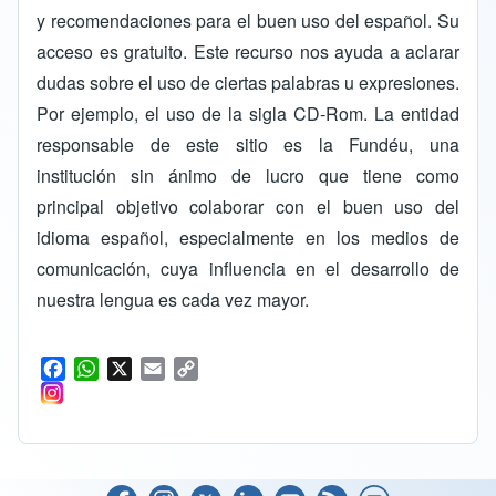
y recomendaciones para el buen uso del español. Su
acceso es gratuito. Este recurso nos ayuda a aclarar
dudas sobre el uso de ciertas palabras u expresiones.
Por ejemplo, el uso de la sigla CD-Rom. La entidad
responsable de este sitio es la
Fundéu
, una
institución sin ánimo de lucro que tiene como
principal objetivo colaborar con el buen uso del
idioma español, especialmente en los medios de
comunicación, cuya influencia en el desarrollo de
nuestra lengua es cada vez mayor.
F
W
X
E
C
a
h
m
o
c
a
a
p
e
t
i
y
b
s
l
L
o
A
i