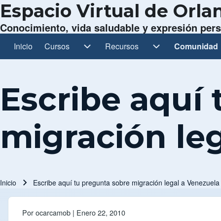
Espacio Virtual de Orl
Conocimiento, vida saludable y expresión per
Inicio
Cursos
Cursos sub-navegación
Recursos
Recursos sub-navegación
Comunidad
Comunidad 
Navegación principal
Escribe aquí
migración le
Inicio
Escribe aquí tu pregunta sobre migración legal a Venezuela
Ruta de navegación
Por
ocarcamob
| Enero 22, 2010