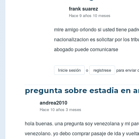
frank suarez
Hace 9 años 10 meses
mire amigo orlondo si usted tiene pad
nacionalizacion es solicitar por los t
abogado puede comunicarse
Inicie sesión
o
registrese
para enviar 
En respuesta a
Cedula venezolana
po
pregunta sobre estadia en a
andrea2010
Hace 10 años 3 meses
hola buenas. una pregunta soy venezolana y mi pare
venezolano. yo debo comprar pasaje de ida y vuelta o