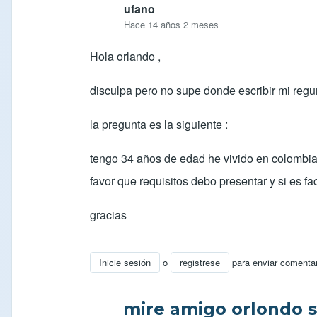
ufano
Hace 14 años 2 meses
Hola orlando ,
disculpa pero no supe donde escribir mi regun
la pregunta es la siguiente :
tengo 34 años de edad he vivido en colombia 
favor que requisitos debo presentar y si es fa
gracias
Inicie sesión
o
registrese
para enviar comenta
En respuesta a
Respuesta para Soli
por
ocar
mire amigo orlondo s