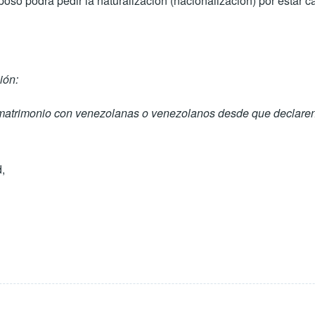
so podrá pedir la naturalización (nacionalización) por estar 
ión:
n matrimonio con venezolanas o venezolanos desde que declaren 
,
ela
por
Soli M