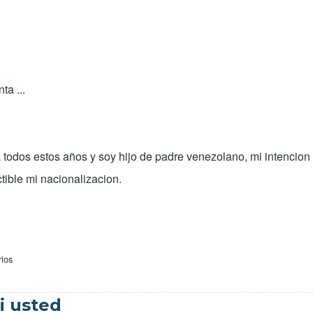
ta ...
todos estos años y soy hijo de padre venezolano, mi intencion e
ctible mi nacionalizacion.
rios
camob
i usted