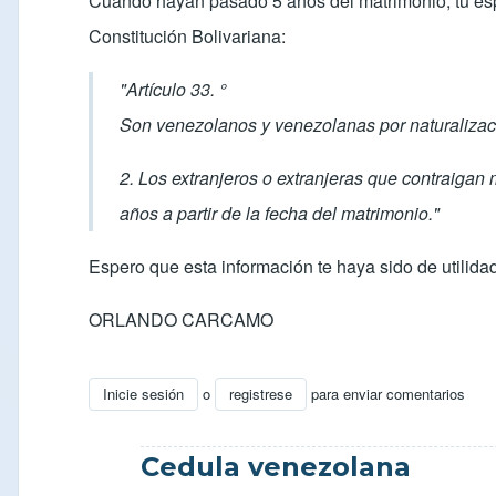
Cuando hayan pasado 5 años del matrimonio, tu espo
Constitución Bolivariana:
"Artículo 33. °
Son venezolanos y venezolanas por naturalizac
2. Los extranjeros o extranjeras que contraiga
años a partir de la fecha del matrimonio."
Espero que esta información te haya sido de utilidad
ORLANDO CARCAMO
Inicie sesión
o
registrese
para enviar comentarios
En respuesta a
Consulta Visa Residente en Venezu
Cedula venezolana