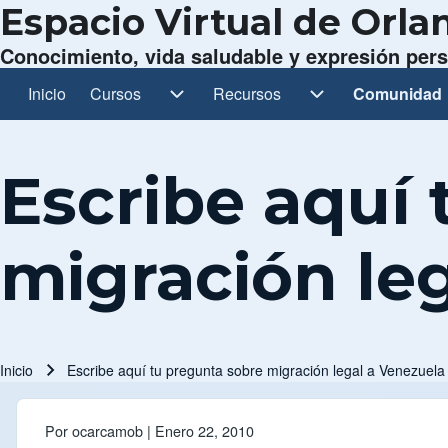
Espacio Virtual de Orl
Conocimiento, vida saludable y expresión per
Inicio
Cursos
Cursos sub-navegación
Recursos
Recursos sub-navegación
Comunidad
Comunidad 
Navegación principal
Escribe aquí
migración le
Inicio
Escribe aquí tu pregunta sobre migración legal a Venezuela
Ruta de navegación
Por
ocarcamob
| Enero 22, 2010