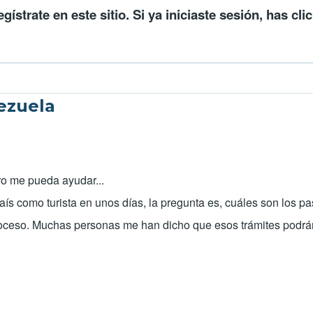
egístrate en este sitio
. Si ya iniciaste sesión, has cli
ezuela
ro me pueda ayudar...
 país como turista en unos días, la pregunta es, cuáles son los p
l proceso. Muchas personas me han dicho que esos trámites podr