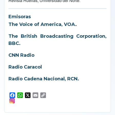
Revista Huellas
, Universidad del Norte.
Emisoras
The Voice of America, VOA
.
The British Broadcasting Corporation,
BBC.
CNN Radio
Radio Caracol
Radio Cadena Nacional, RCN.
F
W
X
E
C
a
h
m
o
c
a
a
p
e
t
i
y