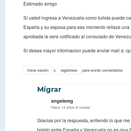
Estimado amigo
Si usted ingresa a Venezuela como turista puede ca
España y su esposa para ese momento reliaze una so
aprobada le sera notificado al consulado de Venezu
Si desea mayor informacion puede enviar mail a:
cp
Inicie sesión
o
registrese
para enviar comentarios
En respuesta a
Migrar a Venezuela
por
angelemg
Migrar
angelemg
Hace 14 años 8 meses
Gracias por la respuesta, entiendo lo que me
boleto entre España y Venezuela no es muy ba