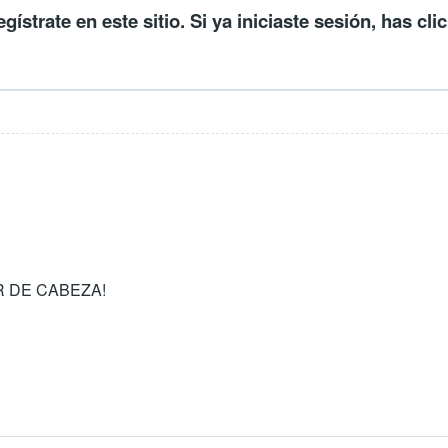
egístrate en este sitio
. Si ya iniciaste sesión, has cli
 DE CABEZA!
transeunte
por
humberto alvarado s (no verificado)