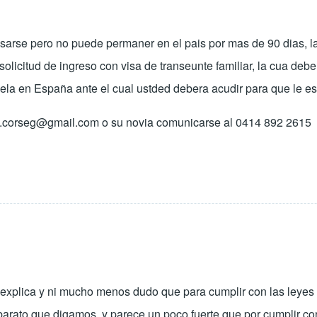
sarse pero no puede permaner en el pais por mas de 90 dias, l
licitud de ingreso con visa de transeunte familiar, la cua deb
ela en España ante el cual ustded debera acudir para que le e
.corseg@gmail.com
o su novia comunicarse al 0414 892 2615
 explica y ni mucho menos dudo que para cumplir con las leyes
rato que digamos, y parece un poco fuerte que por cumplir con 