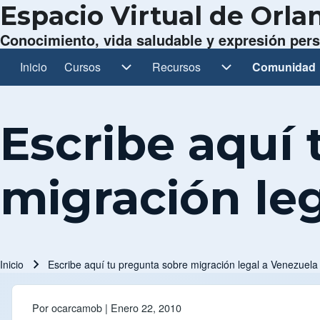
Espacio Virtual de Orl
Conocimiento, vida saludable y expresión per
Inicio
Cursos
Cursos sub-navegación
Recursos
Recursos sub-navegación
Comunidad
Comunidad 
Navegación principal
Escribe aquí
migración le
Inicio
Escribe aquí tu pregunta sobre migración legal a Venezuela
Ruta de navegación
Por
ocarcamob
| Enero 22, 2010