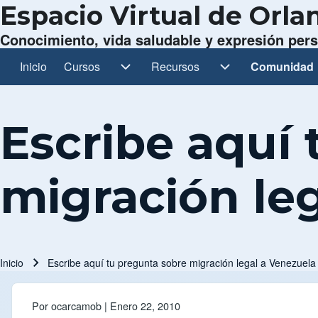
Espacio Virtual de Orl
Conocimiento, vida saludable y expresión per
Inicio
Cursos
Cursos sub-navegación
Recursos
Recursos sub-navegación
Comunidad
Comunidad 
Navegación principal
Escribe aquí
migración le
Inicio
Escribe aquí tu pregunta sobre migración legal a Venezuela
Ruta de navegación
Por
ocarcamob
| Enero 22, 2010