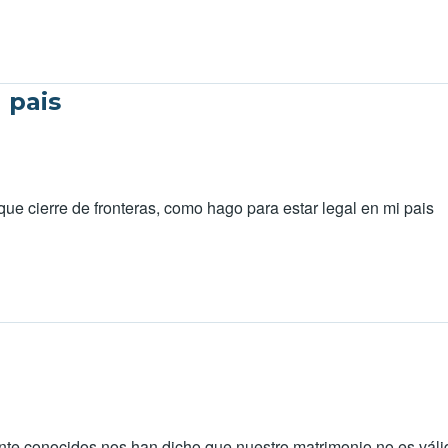
 pais
que cierre de fronteras, como hago para estar legal en mi pais
te conocidos nos han dicho que nuestro matrimonio no es váli