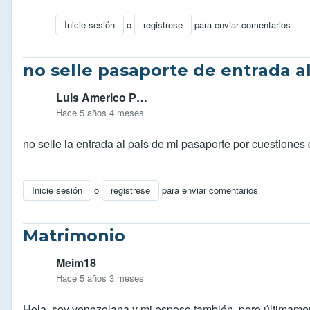
Inicie sesión
o
registrese
para enviar comentarios
En respuesta a
Buen día, yo estuve en
por
Yandres
no selle pasaporte de entrada al
Luis Americo P…
Hace 5 años 4 meses
no selle la entrada al pais de mi pasaporte por cuestiones 
Inicie sesión
o
registrese
para enviar comentarios
Matrimonio
Meim18
Hace 5 años 3 meses
Hola, soy venezolana y mi esposo también, pero últimamen