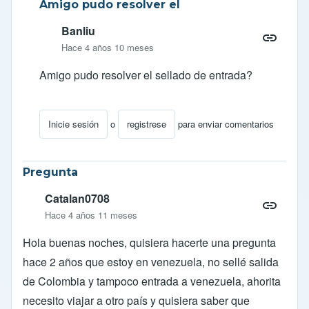
Amigo pudo resolver el
Banliu
Hace 4 años 10 meses
Amigo pudo resolver el sellado de entrada?
Inicie sesión
o
registrese
para enviar comentarios
En respuesta a
SELLADO DE PASAPORTES
por
JES
Pregunta
Catalan0708
Hace 4 años 11 meses
Hola buenas noches, quisiera hacerte una pregunta
hace 2 años que estoy en venezuela, no sellé salida
de Colombia y tampoco entrada a venezuela, ahorita
necesito viajar a otro país y quisiera saber que