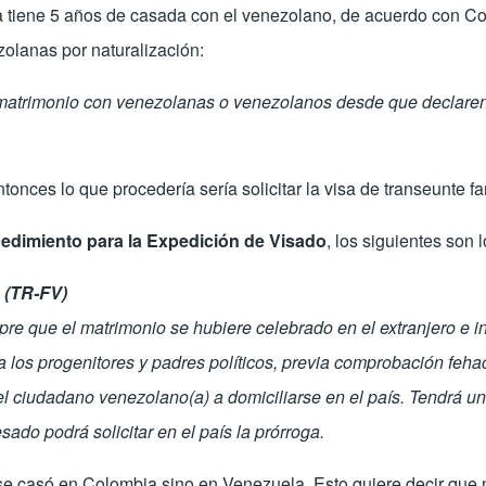
ra tiene 5 años de casada con el venezolano, de acuerdo con Con
olanas por naturalización:
n matrimonio con venezolanas o venezolanos desde que declaren 
nces lo que procedería sería solicitar la visa de transeunte f
edimiento para la Expedición de Visado
,
los siguientes son l
o (TR-FV)
re que el matrimonio se hubiere celebrado en el extranjero e ins
s progenitores y padres políticos, previa comprobación fehacie
 el ciudadano venezolano(a) a domiciliarse en el país. Tendrá una
ado podrá solicitar en el país la prórroga.
se casó en Colombia sino en Venezuela. Esto quiere decir que n