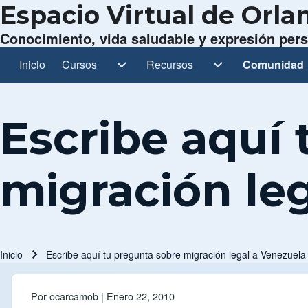
Espacio Virtual de Orl
Conocimiento, vida saludable y expresión per
Inicio
Cursos
Cursos sub-navegación
Recursos
Recursos sub-navegación
Comunidad
Comunidad 
Navegación principal
Escribe aquí
migración le
Inicio
Escribe aquí tu pregunta sobre migración legal a Venezuela
Ruta de navegación
Por
ocarcamob
| Enero 22, 2010