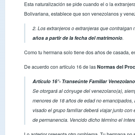
Esta naturalización se pide cuando el o la extranje
Bolivariana, establece que son venezolanos y venez
2. Los extranjeros o extranjeras que contraiga
años a partir de la fecha del matrimonio
.
Como tu hermana solo tiene dos años de casada, ento
De acuerdo con artículo 16 de las
Normas del Proc
Artículo 16°- Transeúnte Familiar Venezolan
Se otorgará al cónyuge del venezolano(a), siemp
menores de 18 años de edad no emancipados, a lo
visado el grupo familiar deberá viajar junto con
de permanencia. Vencido dicho término el interes
Lo anterior presenta otro problema. Tu hermana no 