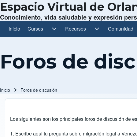
Espacio Virtual de Orl
Conocimiento, vida saludable y expresión per
Inicio
Cursos
Cursos sub-navegación
Recursos
Recursos sub-navegación
Comunidad
Comunidad s
Navegación principal
Foros de dis
Inicio
Foros de discusión
Ruta de navegación
Los siguientes son los principales foros de discusión de est
1.
Escribe aqui tu pregunta sobre migración legal a Venez