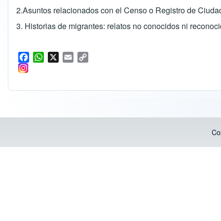
2.
Asuntos relacionados con el Censo o Registro de Ciud
3.
Historias de migrantes: relatos no conocidos ni reconoc
F
W
X
E
C
a
h
m
o
c
a
a
p
e
t
i
y
b
s
l
L
o
A
i
o
p
n
k
p
k
Co