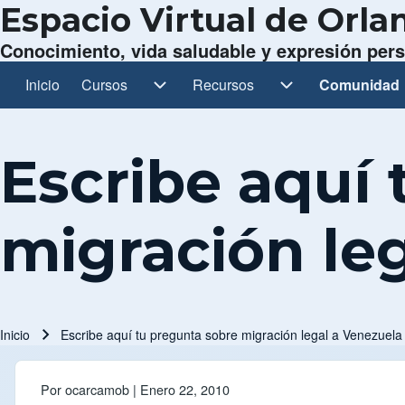
Espacio Virtual de Orl
Conocimiento, vida saludable y expresión per
Inicio
Cursos
Cursos sub-navegación
Recursos
Recursos sub-navegación
Comunidad
Comunidad 
Navegación principal
Escribe aquí
migración le
Inicio
Escribe aquí tu pregunta sobre migración legal a Venezuela
Ruta de navegación
Por
ocarcamob
| Enero 22, 2010