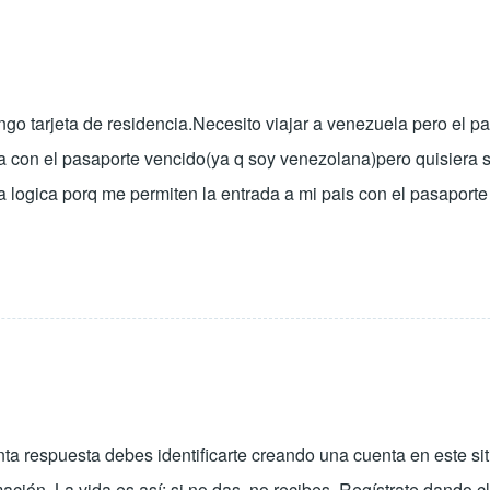
o tarjeta de residencia.Necesito viajar a venezuela pero el p
a con el pasaporte vencido(ya q soy venezolana)pero quisiera 
 logica porq me permiten la entrada a mi pais con el pasaporte
pronta respuesta debes identificarte creando una cuenta en este 
ión. La vida es así: si no das, no recibes. Regístrate dando c