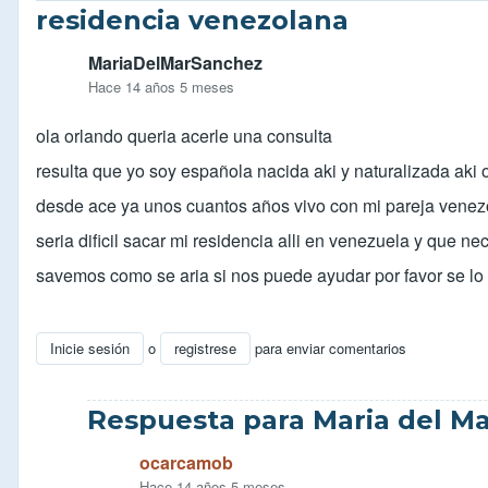
residencia venezolana
MariaDelMarSanchez
Hace 14 años 5 meses
ola orlando queria acerle una consulta
resulta que yo soy española nacida aki y naturalizada aki 
desde ace ya unos cuantos años vivo con mi pareja venezol
seria dificil sacar mi residencia alli en venezuela y que n
savemos como se aria si nos puede ayudar por favor se 
Inicie sesión
o
registrese
para enviar comentarios
Respuesta para Maria del M
ocarcamob
Hace 14 años 5 meses