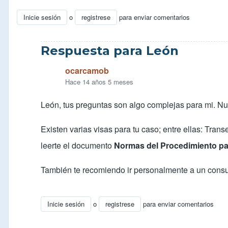
Inicie sesión
o
registrese
para enviar comentarios
Respuesta para León
ocarcamob
Hace 14 años 5 meses
León, tus preguntas son algo complejas para mi. Nun
Existen varias visas para tu caso; entre ellas: Tra
leerte el documento
Normas del Procedimiento pa
También te recomiendo ir personalmente a un consul
Inicie sesión
o
registrese
para enviar comentarios
En respuesta a
consulta
por
leon puan