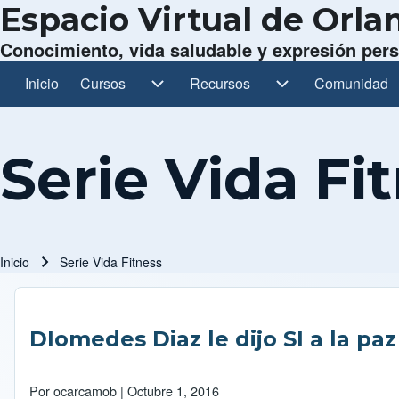
Espacio Virtual de Orl
Conocimiento, vida saludable y expresión per
Inicio
Cursos
Cursos sub-navegación
Recursos
Recursos sub-navegación
Comunidad
Comunidad s
Navegación principal
Serie Vida Fi
Inicio
Serie Vida Fitness
Ruta de navegación
DIomedes Diaz le dijo SI a la pa
Por
ocarcamob
| Octubre 1, 2016