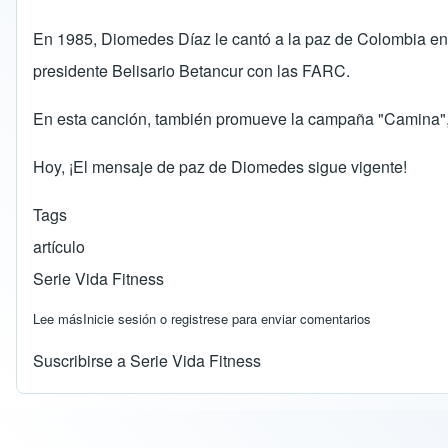
En 1985, Diomedes Díaz le cantó a la paz de Colombia en
presidente Belisario Betancur con las FARC.
En esta canción, también promueve la campaña "Camina", 
Hoy, ¡El mensaje de paz de Diomedes sigue vigente!
Tags
artículo
Serie Vida Fitness
Lee más
sobre DIomedes Diaz le dijo SI a la paz de Colombia
Inicie sesión
o
registrese
para enviar comentarios
Suscribirse a Serie Vida Fitness