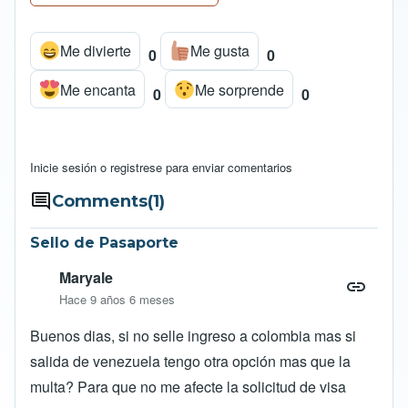
b
s
l
L
o
A
i
Me divierte
Me gusta
o
p
n
0
0
k
p
k
Me encanta
Me sorprende
0
0
Inicie sesión
o
registrese
para enviar comentarios
Comments
(1)
Sello de Pasaporte
Maryale
Hace 9 años 6 meses
Buenos dias, si no selle ingreso a colombia mas si
salida de venezuela tengo otra opción mas que la
multa? Para que no me afecte la solicitud de visa