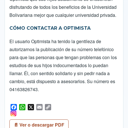
disfrutando de todos los beneficios de la Universidad
Bolivariana mejor que cualquier universidad privada.
CÓMO CONTACTAR A OPTIMISTA
El usuario Optimista ha tenido la gentileza de
autorizarnos la publicación de su número telefónico
para que las personas que tengan problemas con los
estudios de sus hijos indocumentados lo puedan
llamar. Él, con sentido solidario y sin pedir nada a
cambio, está dispuesto a asesorarlos. Su número es
04163826743.
F
W
X
E
C
a
h
m
o
c
a
a
p
📄 Ver o descargar PDF
e
t
i
y