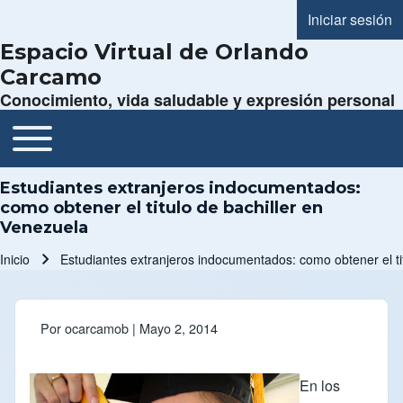
Iniciar sesión
Menú de cue
Espacio Virtual de Orlando
Carcamo
Conocimiento, vida saludable y expresión personal
Toggle main menu
Navegación principal
Estudiantes extranjeros indocumentados:
como obtener el titulo de bachiller en
Venezuela
Inicio
Estudiantes extranjeros indocumentados: como obtener el ti
Ruta de navegación
Por
ocarcamob
| Mayo 2, 2014
En los