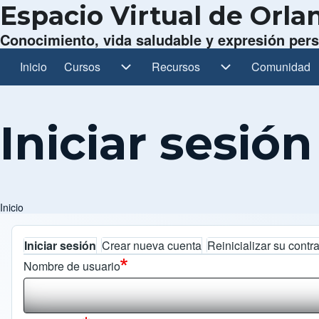
Espacio Virtual de Orl
Conocimiento, vida saludable y expresión per
Inicio
Cursos
Cursos sub-navegación
Recursos
Recursos sub-navegación
Comunidad
Comunidad s
Navegación principal
Iniciar sesión
Inicio
Ruta de navegación
Iniciar sesión
Crear nueva cuenta
Reinicializar su cont
Solapas principales
Nombre de usuario