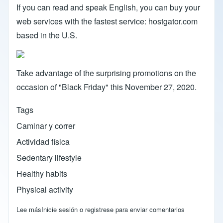
If you can read and speak English, you can buy your
web services with the fastest service: hostgator.com
based in the U.S.
Take advantage of the surprising promotions on the
occasion of "Black Friday" this November 27, 2020.
Tags
Caminar y correr
Actividad física
Sedentary lifestyle
Healthy habits
Physical activity
Lee más
sobre THIS IS YOUR OPPORTUNITY TO START YOUR WEB
Inicie sesión
o
registrese
para enviar comentarios