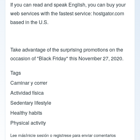
If you can read and speak English, you can buy your
web services with the fastest service: hostgator.com
based in the U.S.
Take advantage of the surprising promotions on the
occasion of "Black Friday" this November 27, 2020.
Tags
Caminar y correr
Actividad física
Sedentary lifestyle
Healthy habits
Physical activity
Lee más
sobre THIS IS YOUR OPPORTUNITY TO START YOUR WEB
Inicie sesión
o
registrese
para enviar comentarios