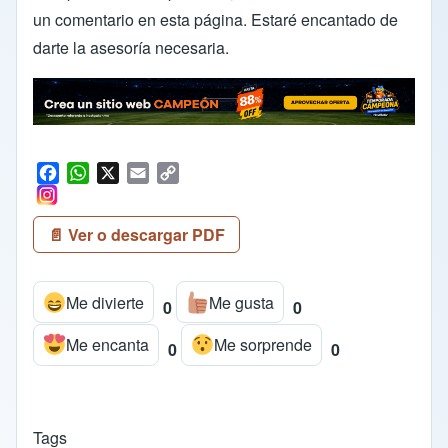
un comentario en esta página. Estaré encantado de
darte la asesoría necesaria.
F
W
X
E
C
a
h
m
o
c
a
a
p
📄 Ver o descargar PDF
e
t
i
y
b
s
l
L
o
A
i
Me divierte
Me gusta
o
p
n
0
0
k
p
k
Me encanta
Me sorprende
0
0
Tags