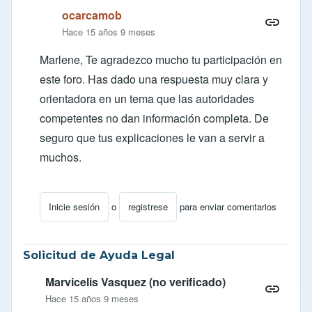
ocarcamob
Hace 15 años 9 meses
Marlene, Te agradezco mucho tu participación en
este foro. Has dado una respuesta muy clara y
orientadora en un tema que las autoridades
competentes no dan información completa. De
seguro que tus explicaciones le van a servir a
muchos.
Inicie sesión
o
registrese
para enviar comentarios
En respuesta a
RESPUESTA PARA ISABEL
por
MARL
Solicitud de Ayuda Legal
Marvicelis Vasquez (no verificado)
Hace 15 años 9 meses