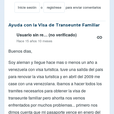
Inicie sesión
o
registrese
para enviar comentarios
En respuesta a
Obtencion de Visa Y Cedula!
por
Snicke
Ayuda con la Visa de Transeunte Familiar
Usuario sin re… (no verificado)
Hace 15 años 10 meses
Buenos dias,
Soy aleman y llegue hace mas o menos un año a
venezuela con visa turistica. tuve una salida del pais
para renovar la visa turistica y en abril del 2009 me
case con una venezolana. ibamos a hacer todos los
tramites necesarios para obtener la visa de
transeunte familiar pero ahorita nos vemos
enfrentados por muchos problemas... primero nos
dimos cuenta que mi pasaporte vence en enero del