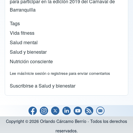
para participar en la edición 2019 del Carnaval de
Barranquilla
Tags
Vida fitness
Salud mental
Salud y bienestar
Nutrición consciente
Lee más
sobre EN DEFENSA DE LA LIBERTAD DE CONCIENCIA Y 
Inicie sesión
o
registrese
para enviar comentarios
Suscribirse a Salud y bienestar
Copyright © 2026 Orlando Cárcamo Berrío - Todos los derechos
reservados.