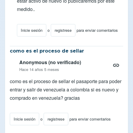
estar activo de nuevo lo publicaremos por este
medido..
Inicie sesión
o
registrese
para enviar comentarios
En respuesta a
¿Cuándo se reanudará el censo?
por
o
como es el proceso de sellar
Anonymous (no verificado)
Hace 14 años 5 meses
como es el proceso de sellar el pasaporte para poder
entrar y salir de venezuela a colombia si es nuevo y
comprado en venezuela? gracias
Inicie sesión
o
registrese
para enviar comentarios