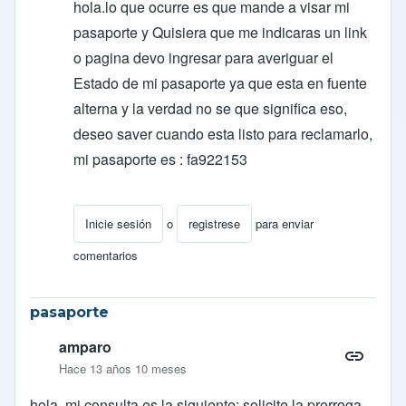
hola.lo que ocurre es que mande a visar mi
pasaporte y Quisiera que me indicaras un link
o pagina devo ingresar para averiguar el
Estado de mi pasaporte ya que esta en fuente
alterna y la verdad no se que significa eso,
deseo saver cuando esta listo para reclamarlo,
mi pasaporte es : fa922153
Inicie sesión
o
registrese
para enviar
En respuesta a
Respuesta
por
ocarcamob
comentarios
pasaporte
amparo
Hace 13 años 10 meses
hola. mi consulta es la siguiente; solicite la prorroga