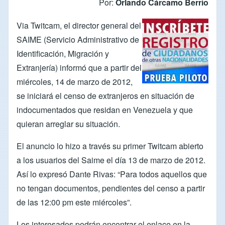
Por:
Orlando Cárcamo Berrío
Via
Twitcam
, el director general del
SAIME
(Servicio Administrativo de
Identificación, Migración y
Extranjería) informó que a partir del
miércoles, 14 de marzo de 2012,
se iniciará el censo de extranjeros en situación de
indocumentados que residan en Venezuela y que
quieran arreglar su situación.
El anuncio lo hizo a través su primer
Twitcam
abierto
a los usuarios del Saime el día 13 de marzo de 2012.
Así lo expresó
Dante Rivas
: “Para todos aquellos que
no tengan documentos, pendientes del censo a partir
de las 12:00 pm este miércoles”.
Los interesados podrán encontrar el enlace en la