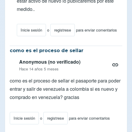
estar activo de nuevo lo publicaremos por este
medido..
Inicie sesión
o
registrese
para enviar comentarios
En respuesta a
¿Cuándo se reanudará el censo?
por
o
como es el proceso de sellar
Anonymous (no verificado)
Hace 14 años 5 meses
como es el proceso de sellar el pasaporte para poder
entrar y salir de venezuela a colombia si es nuevo y
comprado en venezuela? gracias
Inicie sesión
o
registrese
para enviar comentarios