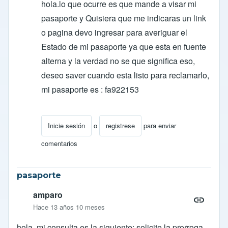
hola.lo que ocurre es que mande a visar mi
pasaporte y Quisiera que me indicaras un link
o pagina devo ingresar para averiguar el
Estado de mi pasaporte ya que esta en fuente
alterna y la verdad no se que significa eso,
deseo saver cuando esta listo para reclamarlo,
mi pasaporte es : fa922153
Inicie sesión
o
registrese
para enviar
En respuesta a
Respuesta
por
ocarcamob
comentarios
pasaporte
amparo
Hace 13 años 10 meses
hola. mi consulta es la siguiente; solicite la prorroga