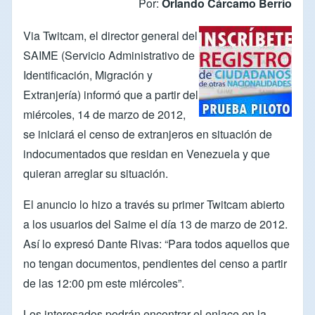
Por:
Orlando Cárcamo Berrío
Via
Twitcam
, el director general del
SAIME
(Servicio Administrativo de
Identificación, Migración y
Extranjería) informó que a partir del
miércoles, 14 de marzo de 2012,
se iniciará el censo de extranjeros en situación de
indocumentados que residan en Venezuela y que
quieran arreglar su situación.
El anuncio lo hizo a través su primer
Twitcam
abierto
a los usuarios del Saime el día 13 de marzo de 2012.
Así lo expresó
Dante Rivas
: “Para todos aquellos que
no tengan documentos, pendientes del censo a partir
de las 12:00 pm este miércoles”.
Los interesados podrán encontrar el enlace en la