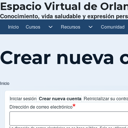
Espacio Virtual de Orl
Conocimiento, vida saludable y expresión per
Inicio
Cursos
Cursos sub-navegación
Recursos
Recursos sub-navegación
Comunidad
Comunidad s
Navegación principal
Crear nueva 
Inicio
Ruta de navegación
Iniciar sesión
Crear nueva cuenta
Reinicializar su cont
Solapas principales
Dirección de correo electrónico
La dirección de correo electrónico no se hace pública. Solo se utilizará