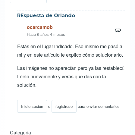
REspuesta de Orlando
ocarcamob
Hace 6 años 4 meses
Estás en el lugar indicado. Eso mismo me pasó a
mi y en este artículo te explico cómo solucionarlo.
Las imágenes no aparecían pero ya las restablecí.
Léelo nuevamente y verás que das con la
solución.
Inicie sesión
o
registrese
para enviar comentarios
En respuesta a
Una duda que me trae loco
por
danimae
Categoría