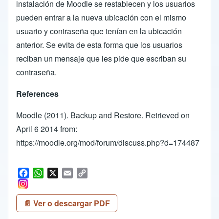
instalación de Moodle se restablecen y los usuarios
pueden entrar a la nueva ubicación con el mismo
usuario y contraseña que tenían en la ubicación
anterior. Se evita de esta forma que los usuarios
reciban un mensaje que les pide que escriban su
contraseña.
References
Moodle (2011). Backup and Restore. Retrieved on
April 6 2014 from:
https://moodle.org/mod/forum/discuss.php?d=174487
F
W
X
E
C
a
h
m
o
c
a
a
p
📄 Ver o descargar PDF
e
t
i
y
b
s
l
L