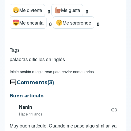
o
A
i
Me divierte
Me gusta
o
p
n
0
0
k
p
k
Me encanta
Me sorprende
0
0
Tags
palabras difíciles en inglés
Inicie sesión
o
registrese
para enviar comentarios
Comments
(3)
Buen artículo
Nanin
Hace 11 años
Muy buen artículo. Cuando me pase algo similar, ya