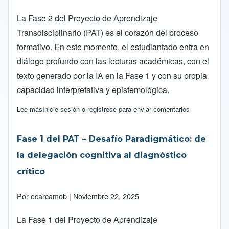
La Fase 2 del Proyecto de Aprendizaje
Transdisciplinario (PAT) es el corazón del proceso
formativo. En este momento, el estudiantado entra en
diálogo profundo con las lecturas académicas, con el
texto generado por la IA en la Fase 1 y con su propia
capacidad interpretativa y epistemológica.
Lee más
sobre Fase 2 del PAT – Interlocución Crítica y Síntesis
Inicie sesión
o
registrese
para enviar comentarios
Fase 1 del PAT – Desafío Paradigmático: de
la delegación cognitiva al diagnóstico
crítico
Por
ocarcamob
| Noviembre 22, 2025
La Fase 1 del Proyecto de Aprendizaje