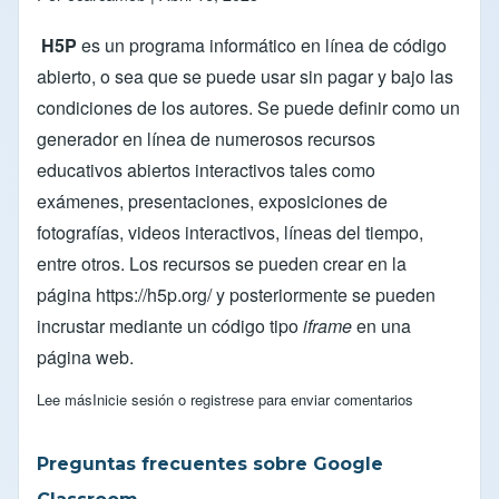
H5P
es un programa informático en línea de código
abierto, o sea que se puede usar sin pagar y bajo las
condiciones de los autores. Se puede definir como un
generador en línea de numerosos recursos
educativos abiertos interactivos tales como
exámenes, presentaciones, exposiciones de
fotografías, videos interactivos, líneas del tiempo,
entre otros. Los recursos se pueden crear en la
página
https://h5p.org/
y posteriormente se pueden
incrustar mediante un código tipo
iframe
en una
página web.
Lee más
sobre Cómo usar objetos H5P en Drupal 11 sin necesidad del 
Inicie sesión
o
registrese
para enviar comentarios
Preguntas frecuentes sobre Google