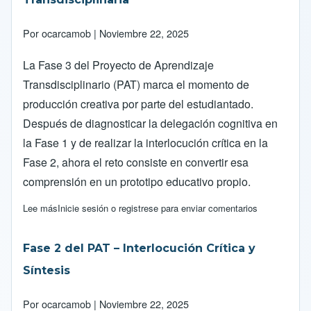
Por
ocarcamob
| Noviembre 22, 2025
La Fase 3 del Proyecto de Aprendizaje
Transdisciplinario (PAT) marca el momento de
producción creativa por parte del estudiantado.
Después de diagnosticar la delegación cognitiva en
la Fase 1 y de realizar la interlocución crítica en la
Fase 2, ahora el reto consiste en convertir esa
comprensión en un prototipo educativo propio.
Lee más
sobre Fase 3 del PAT – Construcción Transdisciplinaria
Inicie sesión
o
registrese
para enviar comentarios
Fase 2 del PAT – Interlocución Crítica y
Síntesis
Por
ocarcamob
| Noviembre 22, 2025