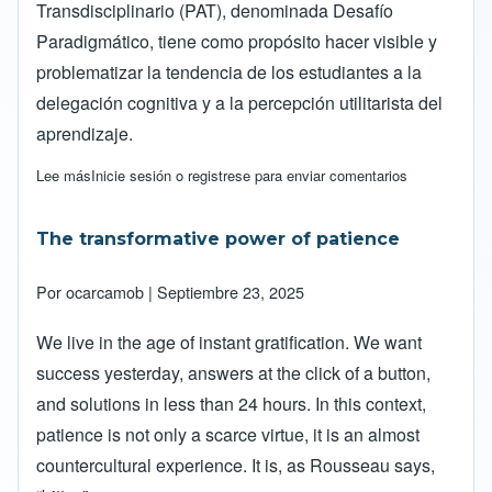
Transdisciplinario (PAT), denominada Desafío
Paradigmático, tiene como propósito hacer visible y
problematizar la tendencia de los estudiantes a la
delegación cognitiva y a la percepción utilitarista del
aprendizaje.
Lee más
sobre Fase 1 del PAT – Desafío Paradigmático: de la delegación
Inicie sesión
o
registrese
para enviar comentarios
The transformative power of patience
Por
ocarcamob
| Septiembre 23, 2025
We live in the age of instant gratification. We want
success yesterday, answers at the click of a button,
and solutions in less than 24 hours. In this context,
patience is not only a scarce virtue, it is an almost
countercultural experience. It is, as Rousseau says,