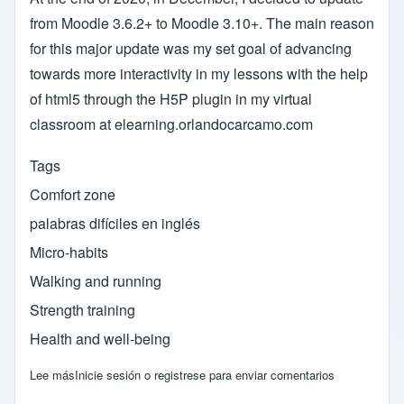
from Moodle 3.6.2+ to Moodle 3.10+. The main reason
for this major update was my set goal of advancing
towards more interactivity in my lessons with the help
of html5 through the H5P plugin in my virtual
classroom at elearning.orlandocarcamo.com
Tags
Comfort zone
palabras difíciles en inglés
Micro-habits
Walking and running
Strength training
Health and well-being
Lee más
sobre USING HOT POTATOES TO BUILD A HTML5 TEXT M
Inicie sesión
o
registrese
para enviar comentarios