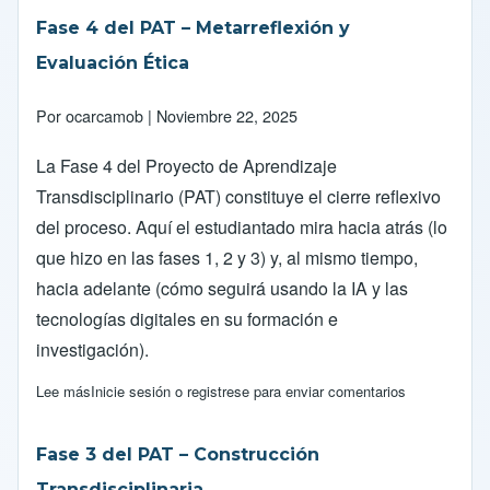
Fase 4 del PAT – Metarreflexión y
Evaluación Ética
Por
ocarcamob
| Noviembre 22, 2025
La Fase 4 del Proyecto de Aprendizaje
Transdisciplinario (PAT) constituye el cierre reflexivo
del proceso. Aquí el estudiantado mira hacia atrás (lo
que hizo en las fases 1, 2 y 3) y, al mismo tiempo,
hacia adelante (cómo seguirá usando la IA y las
tecnologías digitales en su formación e
investigación).
Lee más
sobre Fase 4 del PAT – Metarreflexión y Evaluación Ética
Inicie sesión
o
registrese
para enviar comentarios
Fase 3 del PAT – Construcción
Transdisciplinaria