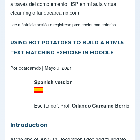
a través del complemento H5P en mi aula virtual
elearning.orlandocarcamo.com
Lee más
sobre USO DE HOT POTATOES PARA DISEÑAR UN EJERC
Inicie sesión
o
registrese
para enviar comentarios
USING HOT POTATOES TO BUILD A HTML5
TEXT MATCHING EXERCISE IN MOODLE
Por
ocarcamob
| Mayo 9, 2021
Spanish version
Escrito por: Prof.
Orlando Carcamo Berrio
Introduction
At the end of 2020, in December, I decided to update